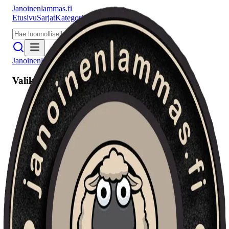
Janoinenlammas.fi
Etusivu
Sarjat
Kategoriat
Puhujat
Meistä
Janoinenlammas.fi
Valikko
Etusivu
Sarjat
Kategoriat
Puhujat
Haku
Tietosuojaseloste
Seuraa meitä
Facebook
Instagram
YouTube
©
2026
Janoinenlammas.fi. Kaikki oikeudet pidätetään.