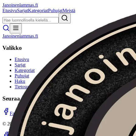
Janoinenlammas.fi
Etusivu
Sarjat
Kategoriat
Puhujat
Meistä
Janoinenlammas.fi
Valikko
Etusivu
Sarjat
Kategoriat
Puhujat
Haku
Tietosuojaseloste
Seuraa meitä
Facebook
Instagram
YouTube
©
2026
Janoinenlammas.fi. Kaikki oikeudet pidätetään.