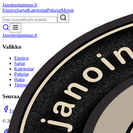
Janoinenlammas.fi
Etusivu
Sarjat
Kategoriat
Puhujat
Meistä
Janoinenlammas.fi
Valikko
Etusivu
Sarjat
Kategoriat
Puhujat
Haku
Tietosuojaseloste
Seuraa meitä
Facebook
Instagram
YouTube
©
2026
Janoinenlammas.fi. Kaikki oikeudet pidätetään.