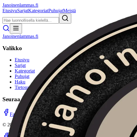
Janoinenlammas.fi
Etusivu
Sarjat
Kategoriat
Puhujat
Meistä
Janoinenlammas.fi
Valikko
Etusivu
Sarjat
Kategoriat
Puhujat
Haku
Tietosuojaseloste
Seuraa meitä
Facebook
Instagram
YouTube
©
2026
Janoinenlammas.fi. Kaikki oikeudet pidätetään.