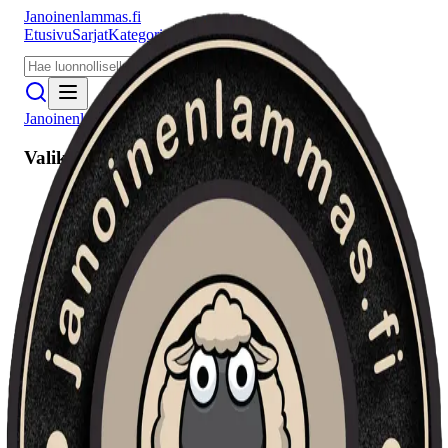
Janoinenlammas.fi
Etusivu
Sarjat
Kategoriat
Puhujat
Meistä
Janoinenlammas.fi
Valikko
Etusivu
Sarjat
Kategoriat
Puhujat
Haku
Tietosuojaseloste
Seuraa meitä
Facebook
Instagram
YouTube
©
2026
Janoinenlammas.fi. Kaikki oikeudet pidätetään.