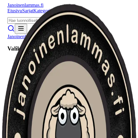
Janoinenlammas.fi
Etusivu
Sarjat
Kategoriat
Puhujat
Meistä
Janoinenlammas.fi
Valikko
Etusivu
Sarjat
Kategoriat
Puhujat
Haku
Tietosuojaseloste
Seuraa meitä
Facebook
Instagram
YouTube
©
2026
Janoinenlammas.fi. Kaikki oikeudet pidätetään.