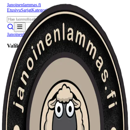
Janoinenlammas.fi
Etusivu
Sarjat
Kategoriat
Puhujat
Meistä
Janoinenlammas.fi
Valikko
Etusivu
Sarjat
Kategoriat
Puhujat
Haku
Tietosuojaseloste
Seuraa meitä
Facebook
Instagram
YouTube
©
2026
Janoinenlammas.fi. Kaikki oikeudet pidätetään.