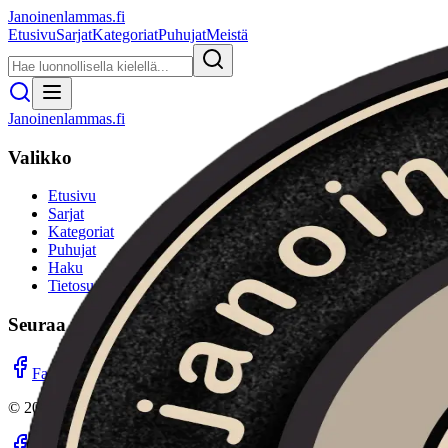
Janoinenlammas.fi
Etusivu
Sarjat
Kategoriat
Puhujat
Meistä
Janoinenlammas.fi
Valikko
Etusivu
Sarjat
Kategoriat
Puhujat
Haku
Tietosuojaseloste
Seuraa meitä
Facebook
Instagram
YouTube
©
2026
Janoinenlammas.fi. Kaikki oikeudet pidätetään.