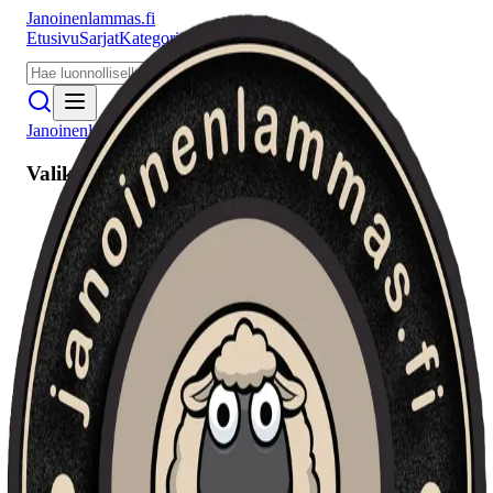
Janoinenlammas.fi
Etusivu
Sarjat
Kategoriat
Puhujat
Meistä
Janoinenlammas.fi
Valikko
Etusivu
Sarjat
Kategoriat
Puhujat
Haku
Tietosuojaseloste
Seuraa meitä
Facebook
Instagram
YouTube
©
2026
Janoinenlammas.fi. Kaikki oikeudet pidätetään.