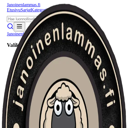
Janoinenlammas.fi
Etusivu
Sarjat
Kategoriat
Puhujat
Meistä
Janoinenlammas.fi
Valikko
Etusivu
Sarjat
Kategoriat
Puhujat
Haku
Tietosuojaseloste
Seuraa meitä
Facebook
Instagram
YouTube
©
2026
Janoinenlammas.fi. Kaikki oikeudet pidätetään.