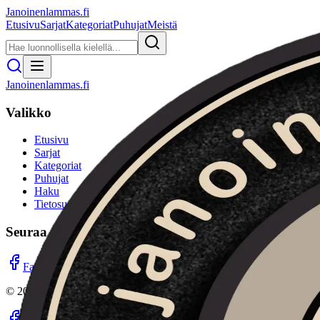
Janoinenlammas.fi
Etusivu
Sarjat
Kategoriat
Puhujat
Meistä
Janoinenlammas.fi
Valikko
Etusivu
Sarjat
Kategoriat
Puhujat
Haku
Tietosuojaseloste
Seuraa meitä
Facebook
Instagram
YouTube
©
2026
Janoinenlammas.fi. Kaikki oikeudet pidätetään.