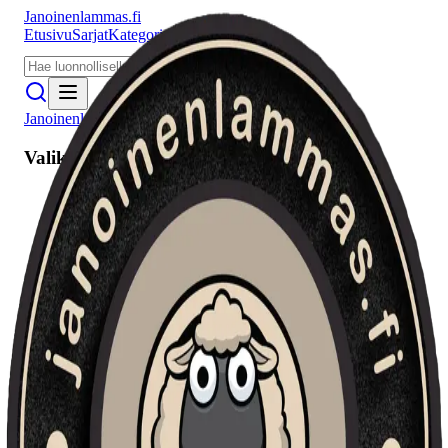
Janoinenlammas.fi
Etusivu
Sarjat
Kategoriat
Puhujat
Meistä
Janoinenlammas.fi
Valikko
Etusivu
Sarjat
Kategoriat
Puhujat
Haku
Tietosuojaseloste
Seuraa meitä
Facebook
Instagram
YouTube
©
2026
Janoinenlammas.fi. Kaikki oikeudet pidätetään.