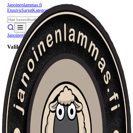
Janoinenlammas.fi
Etusivu
Sarjat
Kategoriat
Puhujat
Meistä
Janoinenlammas.fi
Valikko
Etusivu
Sarjat
Kategoriat
Puhujat
Haku
Tietosuojaseloste
Seuraa meitä
Facebook
Instagram
YouTube
©
2026
Janoinenlammas.fi. Kaikki oikeudet pidätetään.