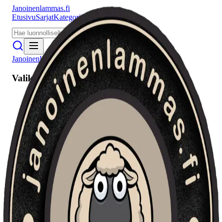
Janoinenlammas.fi
Etusivu
Sarjat
Kategoriat
Puhujat
Meistä
Janoinenlammas.fi
Valikko
Etusivu
Sarjat
Kategoriat
Puhujat
Haku
Tietosuojaseloste
Seuraa meitä
Facebook
Instagram
YouTube
©
2026
Janoinenlammas.fi. Kaikki oikeudet pidätetään.