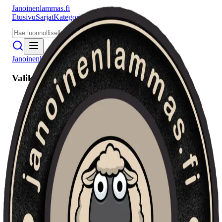
Janoinenlammas.fi
Etusivu
Sarjat
Kategoriat
Puhujat
Meistä
Janoinenlammas.fi
Valikko
Etusivu
Sarjat
Kategoriat
Puhujat
Haku
Tietosuojaseloste
Seuraa meitä
Facebook
Instagram
YouTube
©
2026
Janoinenlammas.fi. Kaikki oikeudet pidätetään.