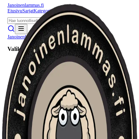
Janoinenlammas.fi
Etusivu
Sarjat
Kategoriat
Puhujat
Meistä
Janoinenlammas.fi
Valikko
Etusivu
Sarjat
Kategoriat
Puhujat
Haku
Tietosuojaseloste
Seuraa meitä
Facebook
Instagram
YouTube
©
2026
Janoinenlammas.fi. Kaikki oikeudet pidätetään.