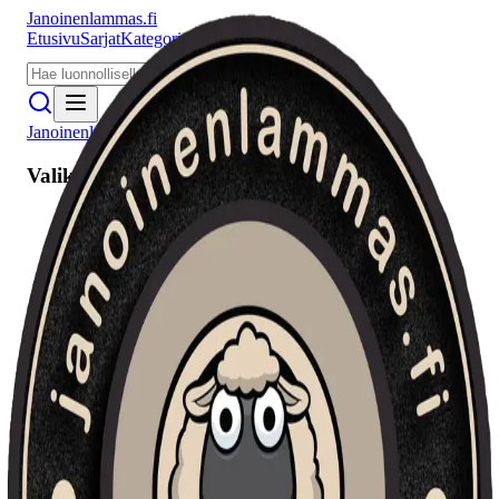
Janoinenlammas.fi
Etusivu
Sarjat
Kategoriat
Puhujat
Meistä
Janoinenlammas.fi
Valikko
Etusivu
Sarjat
Kategoriat
Puhujat
Haku
Tietosuojaseloste
Seuraa meitä
Facebook
Instagram
YouTube
©
2026
Janoinenlammas.fi. Kaikki oikeudet pidätetään.