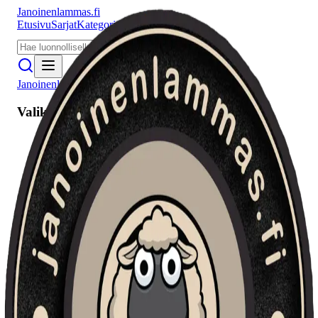
Janoinenlammas.fi
Etusivu
Sarjat
Kategoriat
Puhujat
Meistä
Janoinenlammas.fi
Valikko
Etusivu
Sarjat
Kategoriat
Puhujat
Haku
Tietosuojaseloste
Seuraa meitä
Facebook
Instagram
YouTube
©
2026
Janoinenlammas.fi. Kaikki oikeudet pidätetään.