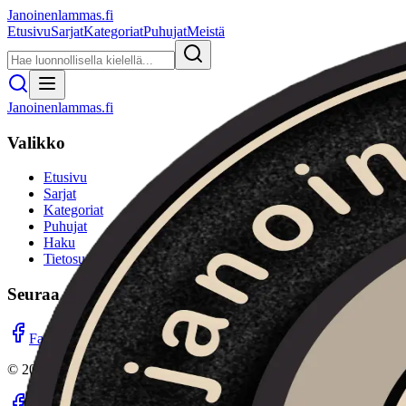
Janoinenlammas.fi
Etusivu
Sarjat
Kategoriat
Puhujat
Meistä
Janoinenlammas.fi
Valikko
Etusivu
Sarjat
Kategoriat
Puhujat
Haku
Tietosuojaseloste
Seuraa meitä
Facebook
Instagram
YouTube
©
2026
Janoinenlammas.fi. Kaikki oikeudet pidätetään.